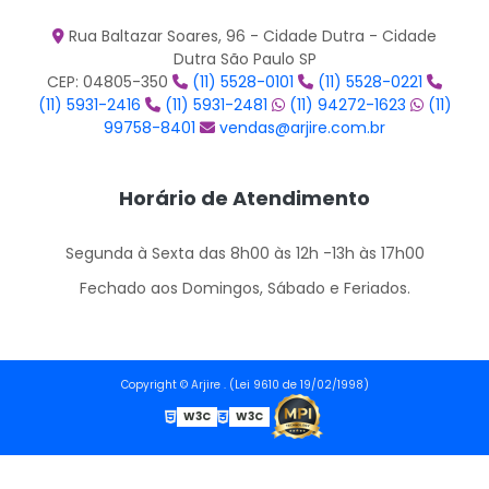
Rua Baltazar Soares, 96 - Cidade Dutra - Cidade
Dutra São Paulo SP
CEP: 04805-350
(11) 5528-0101
(11) 5528-0221
(11) 5931-2416
(11) 5931-2481
(11) 94272-1623
(11)
99758-8401
vendas@arjire.com.br
Horário de Atendimento
Segunda à Sexta das 8h00 às 12h -13h às 17h00
Fechado aos Domingos, Sábado e Feriados.
Copyright © Arjire . (Lei 9610 de 19/02/1998)
W3C
W3C