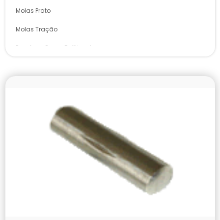
Molas Prato
Molas Tração
Parafuso Corpo Refiticado
Parafusos Allen
Pinos de Guia
Pinos Elásticos
Pinos Entalhados
Porca Km
Posicionadores Pino e Esfera
Punções Perfuradores
PVC e Baquelite
Rivkle e Acessórios