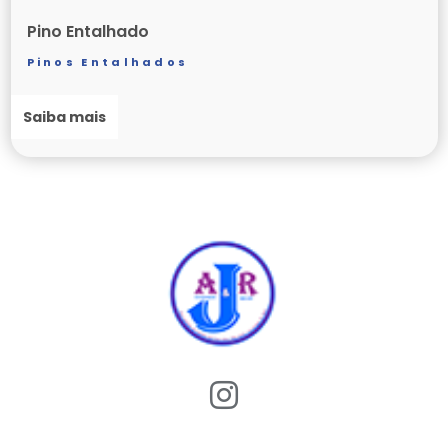
Pino Entalhado
Roscas Postiças e Acessórios
Pinos Entalhados
Saiba mais