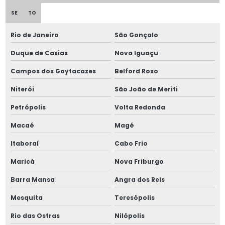
Fabricantes de parafusos industriais
SE
TO
Fornecedor de molas de compressão
Rio de Janeiro
São Gonçalo
Kit rivkle
Duque de Caxias
Nova Iguaçu
Campos dos Goytacazes
Belford Roxo
Loja de molas
Niterói
São João de Meriti
Mola de aço helicoidais
Petrópolis
Volta Redonda
Mola de aço inox
Macaé
Magé
Mola compressão helicoidal
Itaboraí
Cabo Frio
Maricá
Nova Friburgo
Mola de compressão inox
Barra Mansa
Angra dos Reis
Mola prato aço inox
Mesquita
Teresópolis
Mola prato din
Rio das Ostras
Nilópolis