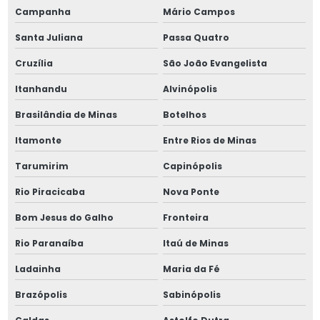
Campanha
Mário Campos
Santa Juliana
Passa Quatro
Cruzília
São João Evangelista
Itanhandu
Alvinópolis
Brasilândia de Minas
Botelhos
Itamonte
Entre Rios de Minas
Tarumirim
Capinópolis
Rio Piracicaba
Nova Ponte
Bom Jesus do Galho
Fronteira
Rio Paranaíba
Itaú de Minas
Ladainha
Maria da Fé
Brazópolis
Sabinópolis