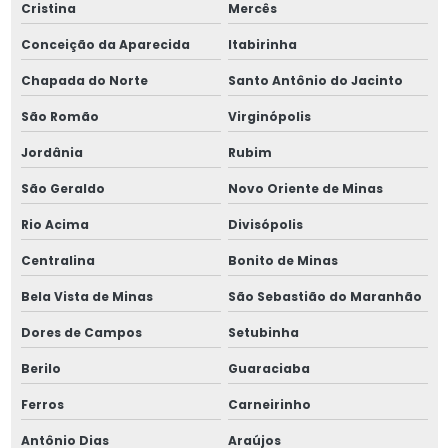
Cristina
Mercês
Conceição da Aparecida
Itabirinha
Chapada do Norte
Santo Antônio do Jacinto
São Romão
Virginópolis
Jordânia
Rubim
São Geraldo
Novo Oriente de Minas
Rio Acima
Divisópolis
Centralina
Bonito de Minas
Bela Vista de Minas
São Sebastião do Maranhão
Dores de Campos
Setubinha
Berilo
Guaraciaba
Ferros
Carneirinho
Antônio Dias
Araújos