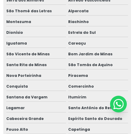
Serra dos Aimorés
Alfredo Vasconcelos
São Thomé das Letras
Alpercata
Montezuma
Riachinho
Dionísio
Estrela do Sul
Iguatama
Careaçu
São Vicente de Minas
Bom Jardim de Minas
Santa Rita de Minas
São Tomás de Aquino
Nova Porteirinha
Piracema
Conquista
Comercinho
Santana da Vargem
Itumirim
Lagamar
Santo Antônio do Retiro
Cabeceira Grande
Espírito Santo do Dourado
Pouso Alto
Capetinga