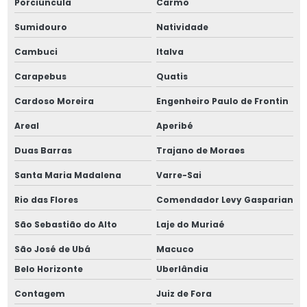
Porciúncula
Carmo
Parafuso allen 7 32
Sumidouro
Natividade
Parafuso allen cabeça chata din 7991
Cambuci
Italva
Parafuso allen cabeça chata inox
Carapebus
Quatis
Cardoso Moreira
Engenheiro Paulo de Frontin
Parafuso allen cabeça chata m10
Areal
Aperibé
Parafuso allen cabeça chata m12
Duas Barras
Trajano de Moraes
Parafuso allen cabeça chata m16
Santa Maria Madalena
Varre-Sai
Parafuso allen cabeça chata m4
Rio das Flores
Comendador Levy Gasparian
São Sebastião do Alto
Laje do Muriaé
Parafuso allen cabeça chata m5
São José de Ubá
Macuco
Parafuso allen cabeça chata m8
Belo Horizonte
Uberlândia
Parafuso corpo retificado
Contagem
Juiz de Fora