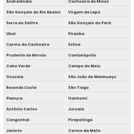
Andrelândia
Cachoeira de Minas
São Gonçalo do Rio Abaixo
Virgem da Lapa
Serra do Salitre
São Gonçalo do Pará
Ubaí
Piraúba
Carmo da Cachoeira
Estiva
Prudente de Morais
Caetanópolis
Cabo Verde
Campo do Meio
Gouveia
São João do Manhuaçu
Resende Costa
São Tiago
Planura
Itanhomi
Antônio Carlos
Juruaia
Congonhal
Pirapetinga
Jacinto
Carmo da Mata