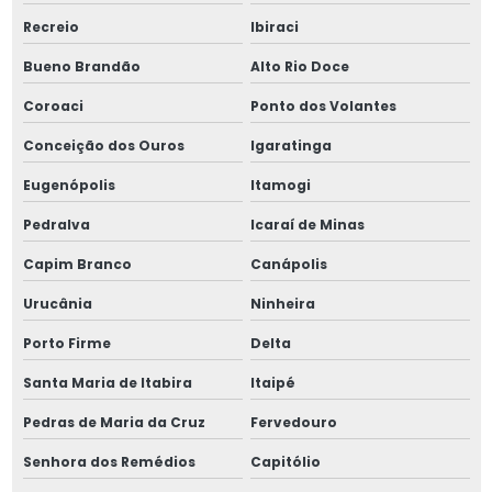
Recreio
Ibiraci
Bueno Brandão
Alto Rio Doce
Coroaci
Ponto dos Volantes
Conceição dos Ouros
Igaratinga
Eugenópolis
Itamogi
Pedralva
Icaraí de Minas
Capim Branco
Canápolis
Urucânia
Ninheira
Porto Firme
Delta
Santa Maria de Itabira
Itaipé
Pedras de Maria da Cruz
Fervedouro
Senhora dos Remédios
Capitólio