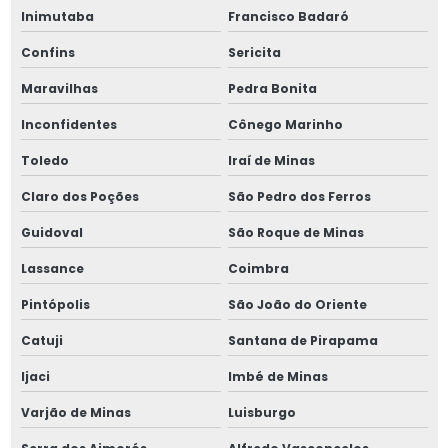
Inimutaba
Francisco Badaró
Confins
Sericita
Maravilhas
Pedra Bonita
Inconfidentes
Cônego Marinho
Toledo
Iraí de Minas
Claro dos Poções
São Pedro dos Ferros
Guidoval
São Roque de Minas
Lassance
Coimbra
Pintópolis
São João do Oriente
Catuji
Santana de Pirapama
Ijaci
Imbé de Minas
Varjão de Minas
Luisburgo