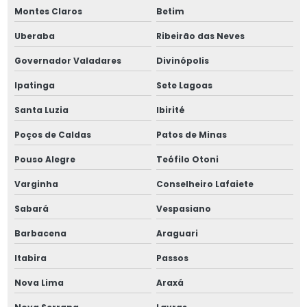
Montes Claros
Betim
Parafuso corpo retificado din 9841
Uberaba
Ribeirão das Neves
Parafuso corpo retificado iso 7379
Governador Valadares
Divinópolis
Parafuso corpo retificado m10
Ipatinga
Sete Lagoas
Parafuso corpo retificado m4
Santa Luzia
Ibirité
Poços de Caldas
Patos de Minas
Parafuso corpo retificado m6
Pouso Alegre
Teófilo Otoni
Parafuso retificado m5
Varginha
Conselheiro Lafaiete
Parafusos allen 3 8
Sabará
Vespasiano
Parafusos allen 6mm
Barbacena
Araguari
Itabira
Passos
Parafusos allen 8mm
Nova Lima
Araxá
Parafusos allen 9 16