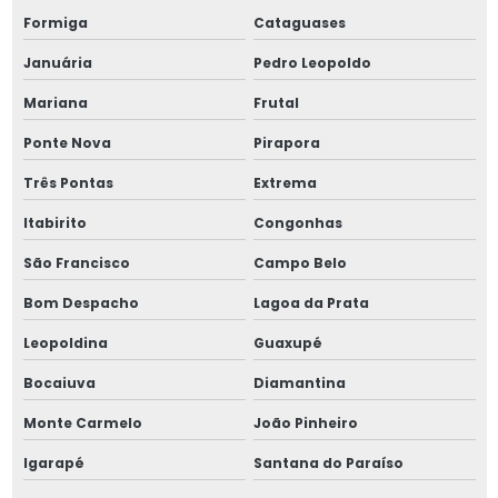
Formiga
Cataguases
Pino elástico 4mm
Januária
Pedro Leopoldo
Pino elástico 6mm
Mariana
Frutal
Pino elástico 8mm
Ponte Nova
Pirapora
Pino elástico 8x80
Três Pontas
Extrema
Itabirito
Congonhas
Pino guia 6325
São Francisco
Campo Belo
Pino guia 7979
Bom Despacho
Lagoa da Prata
Pino guia din 6325
Leopoldina
Guaxupé
Pinos entalhados
Bocaiuva
Diamantina
Monte Carmelo
João Pinheiro
Pinos entalhados 8x80
Igarapé
Santana do Paraíso
Pinos extratores