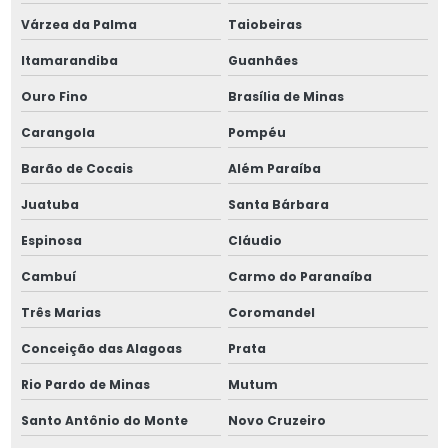
Várzea da Palma
Taiobeiras
Porca de fixação km 6
Itamarandiba
Guanhães
Porca de fixação km 7
Ouro Fino
Brasília de Minas
Porca de fixação km 8
Carangola
Pompéu
Porca km
Barão de Cocais
Além Paraíba
Juatuba
Santa Bárbara
Porca km 10
Espinosa
Cláudio
Porca km 11
Cambuí
Carmo do Paranaíba
Porca km 12
Três Marias
Coromandel
Porca km 120
Conceição das Alagoas
Prata
Rio Pardo de Minas
Mutum
Porca km 13
Santo Antônio do Monte
Novo Cruzeiro
Porca km 14