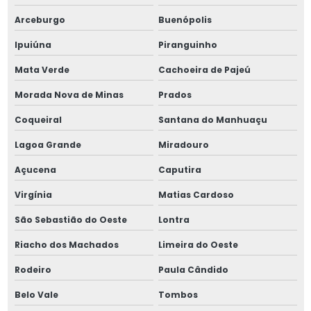
Arceburgo
Buenópolis
Ipuiúna
Piranguinho
Mata Verde
Cachoeira de Pajeú
Morada Nova de Minas
Prados
Coqueiral
Santana do Manhuaçu
Lagoa Grande
Miradouro
Açucena
Caputira
Virgínia
Matias Cardoso
São Sebastião do Oeste
Lontra
Riacho dos Machados
Limeira do Oeste
Rodeiro
Paula Cândido
Belo Vale
Tombos