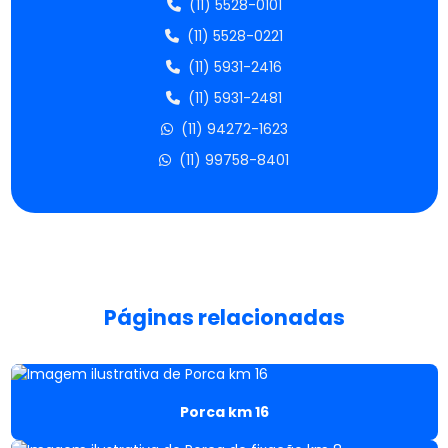
(11) 5528-0101
Empresa de parafusos
(11) 5528-0221
Empresas fabricantes de parafusos
(11) 5931-2416
(11) 5931-2481
Empresas de molas de compressão
(11) 94272-1623
Fábrica de molas aço inoxidável
(11) 99758-8401
Fábrica de molas compressão
Fábrica de molas sob medida
Fábrica de molas de tração
Páginas relacionadas
Fábrica de parafusos de aço
Fabricante de molas de aço
Porca km 16
Fabricante de molas de aço inox