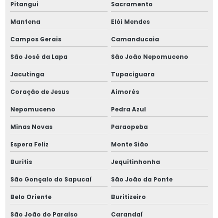
Pitangui
Sacramento
Porca km 15
Mantena
Elói Mendes
Porca km 16
Campos Gerais
Camanducaia
São José da Lapa
São João Nepomuceno
Porca km 17
Jacutinga
Tupaciguara
Porca km 18
Coração de Jesus
Aimorés
Porca km 19
Nepomuceno
Pedra Azul
Porca km 20
Minas Novas
Paraopeba
Espera Feliz
Monte Sião
Porca km 22
Buritis
Jequitinhonha
Porca km 23
São Gonçalo do Sapucaí
São João da Ponte
Porca km 26
Belo Oriente
Buritizeiro
Porca km inox
São João do Paraíso
Carandaí