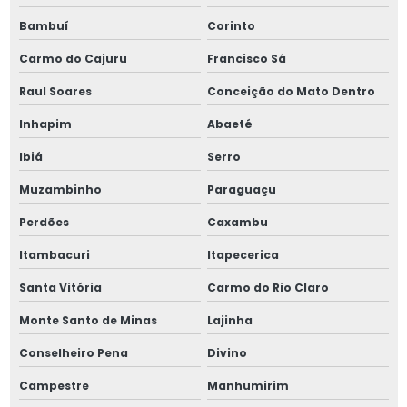
Bambuí
Corinto
Porca km m16
Carmo do Cajuru
Francisco Sá
Porca km m20
Raul Soares
Conceição do Mato Dentro
Porca km m25
Inhapim
Abaeté
Porca km m28
Ibiá
Serro
Muzambinho
Paraguaçu
Porca km m30
Perdões
Caxambu
Porca km m35
Itambacuri
Itapecerica
Porca km m48
Santa Vitória
Carmo do Rio Claro
Porca km m55
Monte Santo de Minas
Lajinha
Conselheiro Pena
Divino
Porca km m80
Campestre
Manhumirim
Porca km com trava