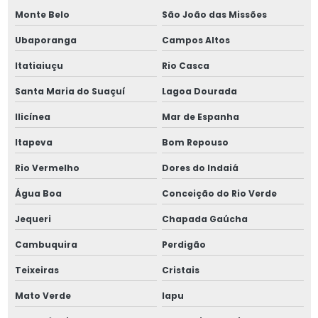
Monte Belo
São João das Missões
Ubaporanga
Campos Altos
Itatiaiuçu
Rio Casca
Santa Maria do Suaçuí
Lagoa Dourada
Ilicínea
Mar de Espanha
Itapeva
Bom Repouso
Rio Vermelho
Dores do Indaiá
Água Boa
Conceição do Rio Verde
Jequeri
Chapada Gaúcha
Cambuquira
Perdigão
Teixeiras
Cristais
Mato Verde
Iapu