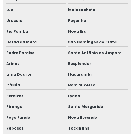
Luz
Malacacheta
Urucuia
Peçanha
Rio Pomba
Nova Era
Borda da Mata
São Domingos do Prata
Padre Paraíso
Santo Antônio do Amparo
Arinos
Resplendor
Lima Duarte
Itacarambi
Cássia
Bom Sucesso
Perdizes
Ipaba
Piranga
Santa Margarida
Poço Fundo
Nova Resende
Raposos
Tocantins