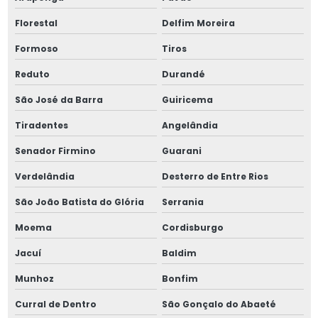
Florestal
Delfim Moreira
Formoso
Tiros
Reduto
Durandé
São José da Barra
Guiricema
Tiradentes
Angelândia
Senador Firmino
Guarani
Verdelândia
Desterro de Entre Rios
São João Batista do Glória
Serrania
Moema
Cordisburgo
Jacuí
Baldim
Munhoz
Bonfim
Curral de Dentro
São Gonçalo do Abaeté