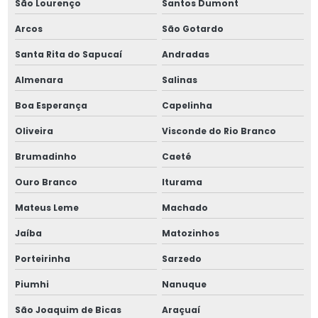
São Lourenço
Santos Dumont
Pinos extratores para moldes
Arcos
São Gotardo
Pinos de guia retificados
Santa Rita do Sapucaí
Andradas
Almenara
Salinas
Porca especial
Boa Esperança
Capelinha
Porca de fixação km 10
Oliveira
Visconde do Rio Branco
Porca de fixação km 14
Brumadinho
Caeté
Porca de fixação km 16
Ouro Branco
Iturama
Mateus Leme
Machado
Porca de fixação km 19
Jaíba
Matozinhos
Porca de fixação km 22
Porteirinha
Sarzedo
Porca de fixação km 30
Piumhi
Nanuque
Porca de fixação km 5
São Joaquim de Bicas
Araçuaí