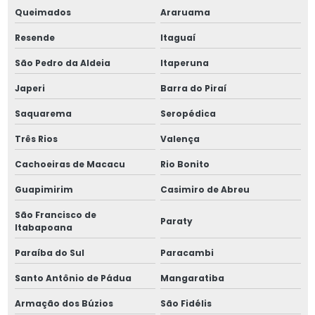
Mola prato grossa
Queimados
Araruama
Resende
Itaguaí
Mola de tração em aço inox
São Pedro da Aldeia
Itaperuna
Molas chapa inox
Japeri
Barra do Piraí
Molas de compressão leve
Saquarema
Seropédica
Molas para equipamentos
Três Rios
Valença
Cachoeiras de Macacu
Rio Bonito
Molas estampo
Guapimirim
Casimiro de Abreu
Molas para ferramentas de estampo
São Francisco de
Paraty
Itabapoana
Molas helicoidais de tração
Paraíba do Sul
Paracambi
Molas para máquinas
Santo Antônio de Pádua
Mangaratiba
Molas para máquinas industriais
Armação dos Búzios
São Fidélis