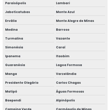
Paraisópolis
Lambari
Porca kmt 2
Jaboticatubas
Monte Azul
Posicionadores pinos e esfera
Ervália
Monte Alegre de Minas
Medina
Barroso
Posicionadores pinos e esfera m8
Turmalina
Vazante
Punções perfuradores
Simonésia
Caraí
Punções perfuradores kit rivkle
Ipanema
Itaobim
Punções perfuradores rivkle
Guaranésia
Lagoa Formosa
Manga
Varzelândia
Rivkle e acessórios
Presidente Olegário
Carlos Chagas
Rosca postiça m16
Matipó
Águas Formosas
Roscas postiças e acessórios
Baependi
Alpinópolis
Campina Verde
Carmópolis de Minas