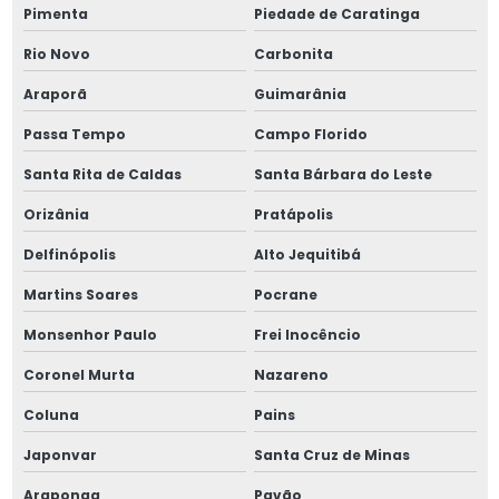
Pimenta
Piedade de Caratinga
Rio Novo
Carbonita
Araporã
Guimarânia
Passa Tempo
Campo Florido
Santa Rita de Caldas
Santa Bárbara do Leste
Orizânia
Pratápolis
Delfinópolis
Alto Jequitibá
Martins Soares
Pocrane
Monsenhor Paulo
Frei Inocêncio
Coronel Murta
Nazareno
Coluna
Pains
Japonvar
Santa Cruz de Minas
Araponga
Pavão