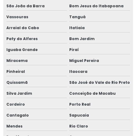
Molas de metro
São João da Barra
Bom Jesus do Itabapoana
Vassouras
Tanguá
Molas prato especiais
Arraial do Cabo
Itatiaia
Molas tração
Paty do Alferes
Bom Jardim
Molas de tração industrial
Iguaba Grande
Piraí
Molas de tração de inox
Miracema
Miguel Pereira
Pinheiral
Itaocara
Molas de tração com olhal
Quissamã
São José do Vale do Rio Preto
Molas de tração pesadas
Silva Jardim
Conceição de Macabu
Parafuso allen 3 4
Cordeiro
Porto Real
Parafuso allen 5 8
Cantagalo
Sapucaia
Mendes
Rio Claro
Parafuso allen 5mm