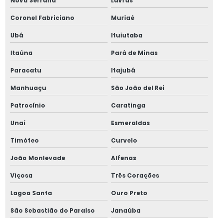
Nova Serrana
Lavras
Parafusos allen sem cabeça
Coronel Fabriciano
Muriaé
Parafusos allen sem cabeça 1 2
Ubá
Ituiutaba
Itaúna
Pará de Minas
Parafusos allen sem cabeça 3 8
Paracatu
Itajubá
Parafusos allen cabeça cilíndrica
Manhuaçu
São João del Rei
Parafusos allen sem cabeça m5
Patrocínio
Caratinga
Parafusos allen sem cabeça m6
Unaí
Esmeraldas
Timóteo
Curvelo
Parafusos allen sem cabeça m8
João Monlevade
Alfenas
Parafusos allen especiais
Viçosa
Três Corações
Parafusos allen inox
Lagoa Santa
Ouro Preto
Parafusos industriais
São Sebastião do Paraíso
Janaúba