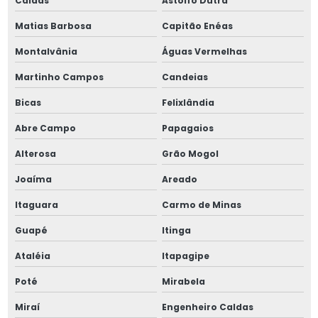
Caldas
Astolfo Dutra
Matias Barbosa
Capitão Enéas
Montalvânia
Águas Vermelhas
Martinho Campos
Candeias
Bicas
Felixlândia
Abre Campo
Papagaios
Alterosa
Grão Mogol
Joaíma
Areado
Itaguara
Carmo de Minas
Guapé
Itinga
Ataléia
Itapagipe
Poté
Mirabela
Miraí
Engenheiro Caldas