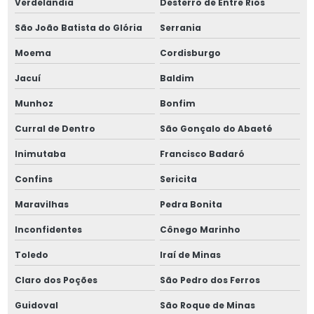
Verdelândia
Desterro de Entre Rios
São João Batista do Glória
Serrania
Moema
Cordisburgo
Jacuí
Baldim
Munhoz
Bonfim
Curral de Dentro
São Gonçalo do Abaeté
Inimutaba
Francisco Badaró
Confins
Sericita
Maravilhas
Pedra Bonita
Inconfidentes
Cônego Marinho
Toledo
Iraí de Minas
Claro dos Poções
São Pedro dos Ferros
Guidoval
São Roque de Minas