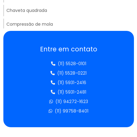
Chaveta quadrada
Compressão de mola
Distribuidores de molas de compressão
Entre em contato
Empresa de molas em são paulo
(11) 5528-0101
Empresa de parafusos
(11) 5528-0221
Empresas fabricantes de parafusos
(11) 5931-2416
(11) 5931-2481
Empresas de molas de compressão
(11) 94272-1623
Fábrica de molas aço inoxidável
(11) 99758-8401
Fábrica de molas compressão
Fábrica de molas sob medida