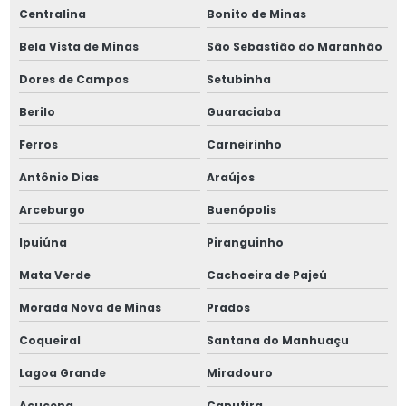
Centralina
Bonito de Minas
Bela Vista de Minas
São Sebastião do Maranhão
Dores de Campos
Setubinha
Berilo
Guaraciaba
Ferros
Carneirinho
Antônio Dias
Araújos
Arceburgo
Buenópolis
Ipuiúna
Piranguinho
Mata Verde
Cachoeira de Pajeú
Morada Nova de Minas
Prados
Coqueiral
Santana do Manhuaçu
Lagoa Grande
Miradouro
Açucena
Caputira