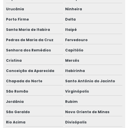
Urucânia
Ninheira
Porto Firme
Delta
Santa Maria de Itabira
Itaipé
Pedras de Maria da Cruz
Fervedouro
Senhora dos Remédios
Capitólio
Cristina
Mercês
Conceição da Aparecida
Itabirinha
Chapada do Norte
Santo Antônio do Jacinto
São Romão
Virginópolis
Jordânia
Rubim
São Geraldo
Novo Oriente de Minas
Rio Acima
Divisópolis