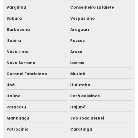
Parafuso retificado m5
Varginha
Conselheiro Lafaiete
Parafusos allen 3 8
Sabará
Vespasiano
Parafusos allen 6mm
Barbacena
Araguari
Itabira
Passos
Parafusos allen 8mm
Nova Lima
Araxá
Parafusos allen 9 16
Nova Serrana
Lavras
Parafusos allen sem cabeça
Coronel Fabriciano
Muriaé
Parafusos allen sem cabeça 1 2
Ubá
Ituiutaba
Itaúna
Pará de Minas
Parafusos allen sem cabeça 3 8
Paracatu
Itajubá
Parafusos allen cabeça cilíndrica
Manhuaçu
São João del Rei
Parafusos allen sem cabeça m5
Patrocínio
Caratinga