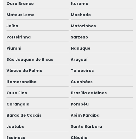
Porca de fixação km 16
Ouro Branco
Iturama
Mateus Leme
Machado
Porca de fixação km 19
Jaíba
Matozinhos
Porca de fixação km 22
Porteirinha
Sarzedo
Porca de fixação km 30
Piumhi
Nanuque
Porca de fixação km 5
São Joaquim de Bicas
Araçuaí
Várzea da Palma
Taiobeiras
Porca de fixação km 6
Itamarandiba
Guanhães
Porca de fixação km 7
Ouro Fino
Brasília de Minas
Porca de fixação km 8
Carangola
Pompéu
Porca km
Barão de Cocais
Além Paraíba
Juatuba
Santa Bárbara
Porca km 10
Espinosa
Cláudio