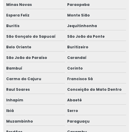
Porca km 20
Minas Novas
Paraopeba
Espera Feliz
Monte Sião
Porca km 22
Buritis
Jequitinhonha
Porca km 23
São Gonçalo do Sapucaí
São João da Ponte
Porca km 26
Belo Oriente
Buritizeiro
Porca km inox
São João do Paraíso
Carandaí
Bambuí
Corinto
Porca km m16
Carmo do Cajuru
Francisco Sá
Porca km m20
Raul Soares
Conceição do Mato Dentro
Porca km m25
Inhapim
Abaeté
Porca km m28
Ibiá
Serro
Muzambinho
Paraguaçu
Porca km m30
Perdões
Caxambu