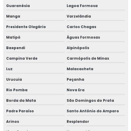
Punções perfuradores rivkle
Guaranésia
Lagoa Formosa
Manga
Varzelândia
Rivkle e acessórios
Presidente Olegário
Carlos Chagas
Rosca postiça m16
Matipó
Águas Formosas
Roscas postiças e acessórios
Baependi
Alpinópolis
Campina Verde
Carmópolis de Minas
Luz
Malacacheta
Urucuia
Peçanha
Rio Pomba
Nova Era
Borda da Mata
São Domingos do Prata
Padre Paraíso
Santo Antônio do Amparo
Arinos
Resplendor