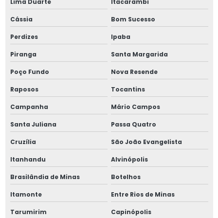
Lima Duarte
Itacarambi
Cássia
Bom Sucesso
Perdizes
Ipaba
Piranga
Santa Margarida
Poço Fundo
Nova Resende
Raposos
Tocantins
Campanha
Mário Campos
Santa Juliana
Passa Quatro
Cruzília
São João Evangelista
Itanhandu
Alvinópolis
Brasilândia de Minas
Botelhos
Itamonte
Entre Rios de Minas
Tarumirim
Capinópolis