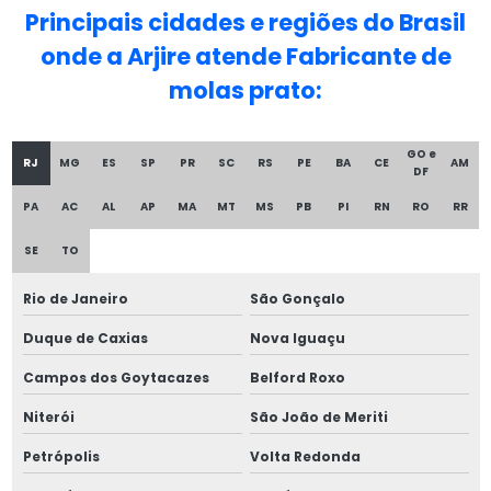
Principais cidades e regiões do Brasil
Fabricante de parafusos e porcas
onde a Arjire atende Fabricante de
molas prato:
Fabricante de parafusos e porcas especiais
Fabricantes de molas industriais
GO e
RJ
MG
ES
SP
PR
SC
RS
PE
BA
CE
AM
DF
Fabricantes de parafusos em aço inox
PA
AC
AL
AP
MA
MT
MS
PB
PI
RN
RO
RR
Fabricantes de parafusos industriais
SE
TO
Fornecedor de molas de compressão
Rio de Janeiro
São Gonçalo
Kit rivkle
Duque de Caxias
Nova Iguaçu
Campos dos Goytacazes
Belford Roxo
Loja de molas
Niterói
São João de Meriti
Mola de aço helicoidais
Petrópolis
Volta Redonda
Mola de aço inox