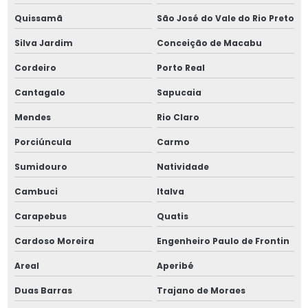
Quissamã
São José do Vale do Rio Preto
Molas de tração pesadas
Silva Jardim
Conceição de Macabu
Parafuso allen 3 4
Cordeiro
Porto Real
Parafuso allen 5 8
Cantagalo
Sapucaia
Mendes
Rio Claro
Parafuso allen 5mm
Porciúncula
Carmo
Parafuso allen 7 32
Sumidouro
Natividade
Parafuso allen cabeça chata din 7991
Cambuci
Italva
Parafuso allen cabeça chata inox
Carapebus
Quatis
Cardoso Moreira
Engenheiro Paulo de Frontin
Parafuso allen cabeça chata m10
Areal
Aperibé
Parafuso allen cabeça chata m12
Duas Barras
Trajano de Moraes