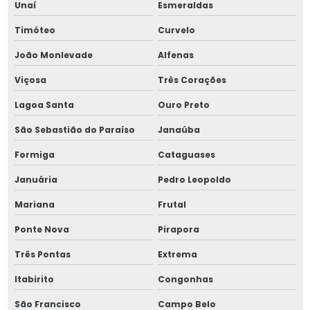
Parafusos allen sem cabeça m6
Unaí
Esmeraldas
Timóteo
Curvelo
Parafusos allen sem cabeça m8
João Monlevade
Alfenas
Parafusos allen especiais
Viçosa
Três Corações
Parafusos allen inox
Lagoa Santa
Ouro Preto
Parafusos industriais
São Sebastião do Paraíso
Janaúba
Formiga
Cataguases
Pino elástico 4mm
Januária
Pedro Leopoldo
Pino elástico 6mm
Mariana
Frutal
Pino elástico 8mm
Ponte Nova
Pirapora
Pino elástico 8x80
Três Pontas
Extrema
Itabirito
Congonhas
Pino guia 6325
São Francisco
Campo Belo