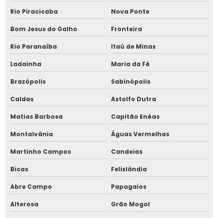
Rio Piracicaba
Nova Ponte
Bom Jesus do Galho
Fronteira
Rio Paranaíba
Itaú de Minas
Ladainha
Maria da Fé
Brazópolis
Sabinópolis
Caldas
Astolfo Dutra
Matias Barbosa
Capitão Enéas
Montalvânia
Águas Vermelhas
Martinho Campos
Candeias
Bicas
Felixlândia
Abre Campo
Papagaios
Alterosa
Grão Mogol