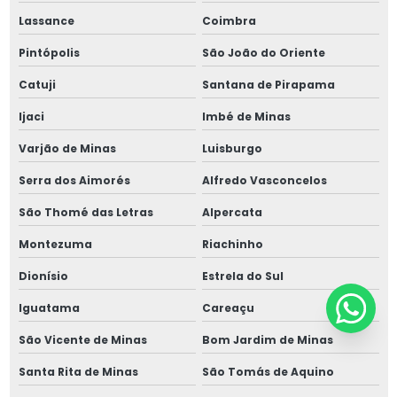
Lassance
Coimbra
Pintópolis
São João do Oriente
Catuji
Santana de Pirapama
Ijaci
Imbé de Minas
Varjão de Minas
Luisburgo
Serra dos Aimorés
Alfredo Vasconcelos
São Thomé das Letras
Alpercata
Montezuma
Riachinho
Dionísio
Estrela do Sul
Iguatama
Careaçu
São Vicente de Minas
Bom Jardim de Minas
Santa Rita de Minas
São Tomás de Aquino