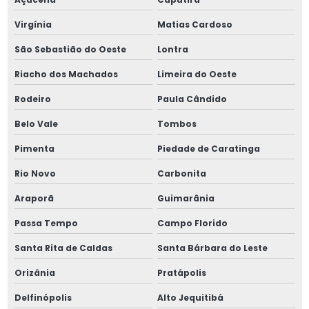
Virgínia
Matias Cardoso
São Sebastião do Oeste
Lontra
Riacho dos Machados
Limeira do Oeste
Rodeiro
Paula Cândido
Belo Vale
Tombos
Pimenta
Piedade de Caratinga
Rio Novo
Carbonita
Araporã
Guimarânia
Passa Tempo
Campo Florido
Santa Rita de Caldas
Santa Bárbara do Leste
Orizânia
Pratápolis
Delfinópolis
Alto Jequitibá