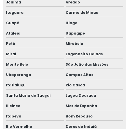
Joaíma
Areado
Itaguara
Carmo de Minas
Guapé
Itinga
Ataléia
Itapagipe
Poté
Mirabela
Miraí
Engenheiro Caldas
Monte Belo
São João das Missões
Ubaporanga
Campos Altos
Itatiaiuçu
Rio Casca
Santa Maria do Suaçuí
Lagoa Dourada
Ilicínea
Mar de Espanha
Itapeva
Bom Repouso
Rio Vermelho
Dores do Indaiá