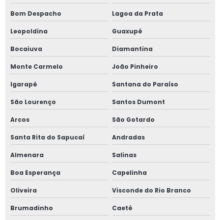
Pino guia 7979
Bom Despacho
Lagoa da Prata
Pino guia din 6325
Leopoldina
Guaxupé
Pinos entalhados
Bocaiuva
Diamantina
Monte Carmelo
João Pinheiro
Pinos entalhados 8x80
Igarapé
Santana do Paraíso
Pinos extratores
São Lourenço
Santos Dumont
Pinos extratores para moldes
Arcos
São Gotardo
Pinos de guia retificados
Santa Rita do Sapucaí
Andradas
Almenara
Salinas
Porca especial
Boa Esperança
Capelinha
Porca de fixação km 10
Oliveira
Visconde do Rio Branco
Porca de fixação km 14
Brumadinho
Caeté