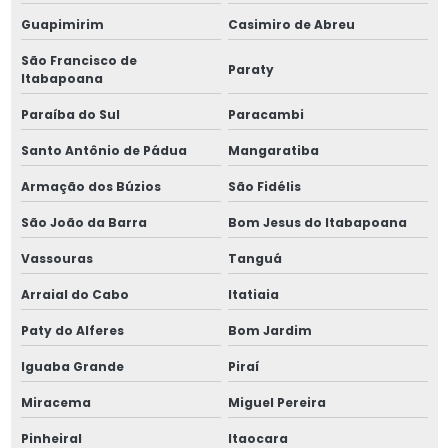
Guapimirim
Casimiro de Abreu
Molas para ferramentas de estampo
São Francisco de
Paraty
Itabapoana
Molas helicoidais de tração
Paraíba do Sul
Paracambi
Molas para máquinas
Santo Antônio de Pádua
Mangaratiba
Molas para máquinas industriais
Armação dos Búzios
São Fidélis
Molas de metro
São João da Barra
Bom Jesus do Itabapoana
Vassouras
Tanguá
Molas prato especiais
Arraial do Cabo
Itatiaia
Molas tração
Paty do Alferes
Bom Jardim
Molas de tração industrial
Iguaba Grande
Piraí
Molas de tração de inox
Miracema
Miguel Pereira
Pinheiral
Itaocara
Molas de tração com olhal