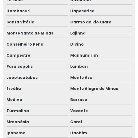
Porca km m35
Itambacuri
Itapecerica
Porca km m48
Santa Vitória
Carmo do Rio Claro
Porca km m55
Monte Santo de Minas
Lajinha
Conselheiro Pena
Divino
Porca km m80
Campestre
Manhumirim
Porca km com trava
Paraisópolis
Lambari
Porca kmt 2
Jaboticatubas
Monte Azul
Posicionadores pinos e esfera
Ervália
Monte Alegre de Minas
Medina
Barroso
Posicionadores pinos e esfera m8
Turmalina
Vazante
Punções perfuradores
Simonésia
Caraí
Punções perfuradores kit rivkle
Ipanema
Itaobim