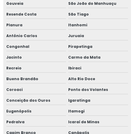
Gouveia
São João do Manhuaçu
Resende Costa
São Tiago
Planura
Itanhomi
Antônio Carlos
Juruaia
Congonhal
Pirapetinga
Jacinto
Carmo da Mata
Recreio
Ibiraci
Bueno Brandão
Alto Rio Doce
Coroaci
Ponto dos Volantes
Conceição dos Ouros
Igaratinga
Eugenópolis
Itamogi
Pedralva
Icaraí de Minas
Capim Branco
Canápolis