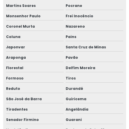
Martins Soares
Pocrane
Monsenhor Paulo
Frei Inocêncio
Coronel Murta
Nazareno
Coluna
Pains
Japonvar
Santa Cruz de Minas
Araponga
Pavão
Florestal
Delfim Moreira
Formoso
Tiros
Reduto
Durandé
São José da Barra
Guiricema
Tiradentes
Angelândia
Senador Firmino
Guarani