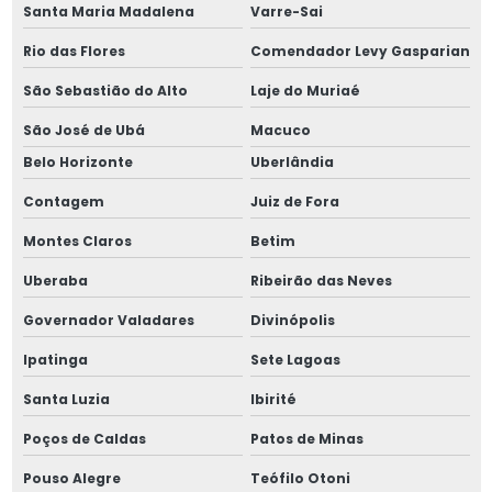
Parafuso allen cabeça chata m16
Santa Maria Madalena
Varre-Sai
Parafuso allen cabeça chata m4
Rio das Flores
Comendador Levy Gasparian
São Sebastião do Alto
Laje do Muriaé
Parafuso allen cabeça chata m5
São José de Ubá
Macuco
Parafuso allen cabeça chata m8
Belo Horizonte
Uberlândia
Parafuso corpo retificado
Contagem
Juiz de Fora
Montes Claros
Betim
Parafuso corpo retificado din 9841
Uberaba
Ribeirão das Neves
Parafuso corpo retificado iso 7379
Governador Valadares
Divinópolis
Parafuso corpo retificado m10
Ipatinga
Sete Lagoas
Parafuso corpo retificado m4
Santa Luzia
Ibirité
Poços de Caldas
Patos de Minas
Parafuso corpo retificado m6
Pouso Alegre
Teófilo Otoni