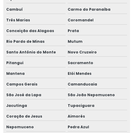
Porca km 11
Cambuí
Carmo do Paranaíba
Porca km 12
Três Marias
Coromandel
Porca km 120
Conceição das Alagoas
Prata
Rio Pardo de Minas
Mutum
Porca km 13
Santo Antônio do Monte
Novo Cruzeiro
Porca km 14
Pitangui
Sacramento
Porca km 15
Mantena
Elói Mendes
Porca km 16
Campos Gerais
Camanducaia
São José da Lapa
São João Nepomuceno
Porca km 17
Jacutinga
Tupaciguara
Porca km 18
Coração de Jesus
Aimorés
Porca km 19
Nepomuceno
Pedra Azul