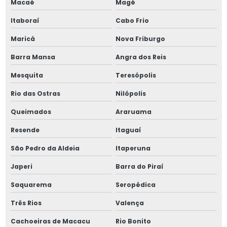
Macaé
Magé
Mola compressão helicoidal
Itaboraí
Cabo Frio
Maricá
Nova Friburgo
Mola de compressão inox
Barra Mansa
Angra dos Reis
Mola prato aço inox
Mesquita
Teresópolis
Mola prato din
Rio das Ostras
Nilópolis
Mola prato grossa
Queimados
Araruama
Resende
Itaguaí
Mola de tração em aço inox
São Pedro da Aldeia
Itaperuna
Molas chapa inox
Japeri
Barra do Piraí
Molas de compressão leve
Saquarema
Seropédica
Molas para equipamentos
Três Rios
Valença
Cachoeiras de Macacu
Rio Bonito
Molas estampo