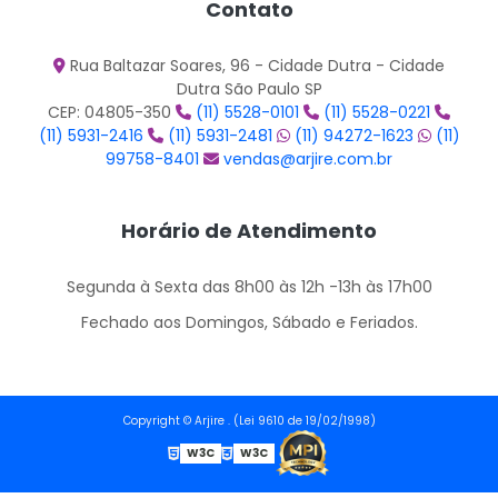
Contato
Rua Baltazar Soares, 96 - Cidade Dutra - Cidade
Dutra São Paulo SP
CEP: 04805-350
(11) 5528-0101
(11) 5528-0221
(11) 5931-2416
(11) 5931-2481
(11) 94272-1623
(11)
99758-8401
vendas@arjire.com.br
Horário de Atendimento
Segunda à Sexta das 8h00 às 12h -13h às 17h00
Fechado aos Domingos, Sábado e Feriados.
Copyright © Arjire . (Lei 9610 de 19/02/1998)
W3C
W3C